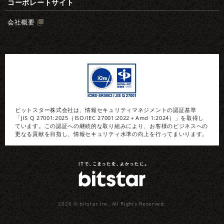
コーポレートサイト
会社概要
ビットスター株式会社は、情報セキュリティマネジメントの認証基準
「JIS Q 27001:2025（ISO/IEC 27001:2022＋Amd 1:2024）」を取得し
ています。この認証への継続的な取り組みにより、お客様のビジネスへの
更なる貢献を目指し、情報セキュリティ水準の向上を行ってまいります。
2026 © bitstar Inc.
All Rights Reserved.