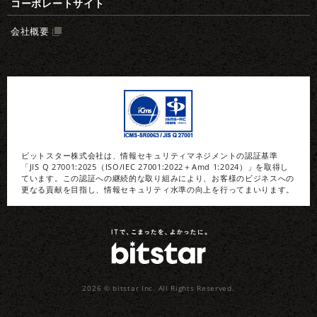
コーポレートサイト
会社概要
ビットスター株式会社は、情報セキュリティマネジメントの認証基準
「JIS Q 27001:2025（ISO/IEC 27001:2022＋Amd 1:2024）」を取得し
ています。この認証への継続的な取り組みにより、お客様のビジネスへの
更なる貢献を目指し、情報セキュリティ水準の向上を行ってまいります。
2026 © bitstar Inc.
All Rights Reserved.